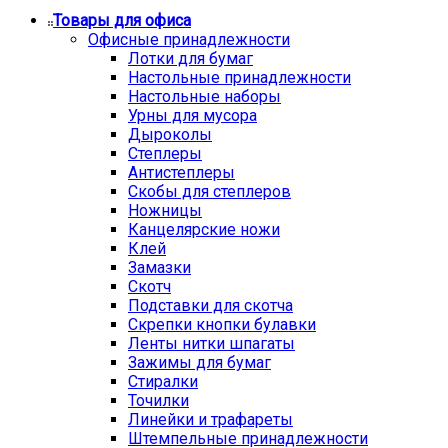
Товары для офиса
Офисные принадлежности
Лотки для бумаг
Настольные принадлежности
Настольные наборы
Урны для мусора
Дыроколы
Степлеры
Антистеплеры
Скобы для степлеров
Ножницы
Канцелярские ножи
Клей
Замазки
Скотч
Подставки для скотча
Скрепки кнопки булавки
Ленты нитки шпагаты
Зажимы для бумаг
Стиралки
Точилки
Линейки и трафареты
Штемпельные принадлежности