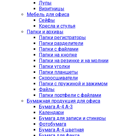
Лупы
Визитницы
Мебель для офиса
Сейфы
Кресла и стулья
Папки и архивы
Папки регистраторы
Папки разделители
Папки с файлами
Папки на кнопке
Папки на резинке и на молнии
Папки уголки
Папки планшеты
Скоросшиватели
Папки с пружиной и зажимом
Файлы
Папки портфели с файлами
Бумажная продукция для офиса
Бумага А-4 А-3
Календари
Бумага для записи и стикеры
Фотобумага
Бумага А-4 цветная
Бумага для факса