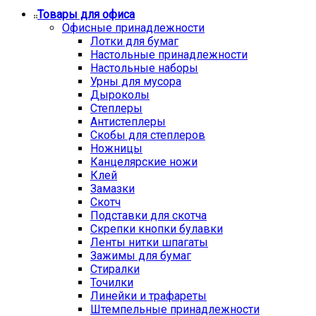
Товары для офиса
Офисные принадлежности
Лотки для бумаг
Настольные принадлежности
Настольные наборы
Урны для мусора
Дыроколы
Степлеры
Антистеплеры
Скобы для степлеров
Ножницы
Канцелярские ножи
Клей
Замазки
Скотч
Подставки для скотча
Скрепки кнопки булавки
Ленты нитки шпагаты
Зажимы для бумаг
Стиралки
Точилки
Линейки и трафареты
Штемпельные принадлежности