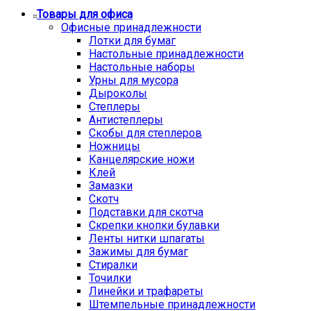
Товары для офиса
Офисные принадлежности
Лотки для бумаг
Настольные принадлежности
Настольные наборы
Урны для мусора
Дыроколы
Степлеры
Антистеплеры
Скобы для степлеров
Ножницы
Канцелярские ножи
Клей
Замазки
Скотч
Подставки для скотча
Скрепки кнопки булавки
Ленты нитки шпагаты
Зажимы для бумаг
Стиралки
Точилки
Линейки и трафареты
Штемпельные принадлежности