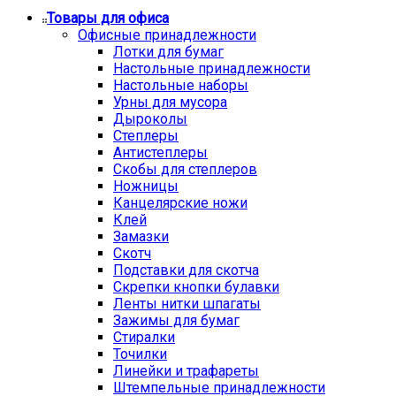
Товары для офиса
Офисные принадлежности
Лотки для бумаг
Настольные принадлежности
Настольные наборы
Урны для мусора
Дыроколы
Степлеры
Антистеплеры
Скобы для степлеров
Ножницы
Канцелярские ножи
Клей
Замазки
Скотч
Подставки для скотча
Скрепки кнопки булавки
Ленты нитки шпагаты
Зажимы для бумаг
Стиралки
Точилки
Линейки и трафареты
Штемпельные принадлежности