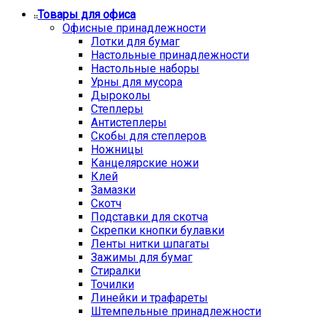
Товары для офиса
Офисные принадлежности
Лотки для бумаг
Настольные принадлежности
Настольные наборы
Урны для мусора
Дыроколы
Степлеры
Антистеплеры
Скобы для степлеров
Ножницы
Канцелярские ножи
Клей
Замазки
Скотч
Подставки для скотча
Скрепки кнопки булавки
Ленты нитки шпагаты
Зажимы для бумаг
Стиралки
Точилки
Линейки и трафареты
Штемпельные принадлежности