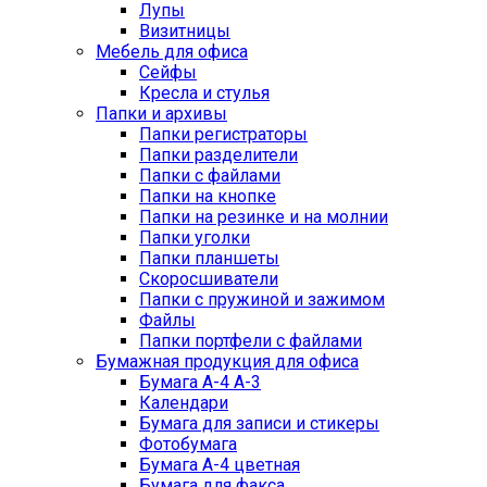
Лупы
Визитницы
Мебель для офиса
Сейфы
Кресла и стулья
Папки и архивы
Папки регистраторы
Папки разделители
Папки с файлами
Папки на кнопке
Папки на резинке и на молнии
Папки уголки
Папки планшеты
Скоросшиватели
Папки с пружиной и зажимом
Файлы
Папки портфели с файлами
Бумажная продукция для офиса
Бумага А-4 А-3
Календари
Бумага для записи и стикеры
Фотобумага
Бумага А-4 цветная
Бумага для факса