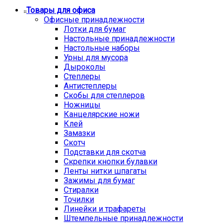
Товары для офиса
Офисные принадлежности
Лотки для бумаг
Настольные принадлежности
Настольные наборы
Урны для мусора
Дыроколы
Степлеры
Антистеплеры
Скобы для степлеров
Ножницы
Канцелярские ножи
Клей
Замазки
Скотч
Подставки для скотча
Скрепки кнопки булавки
Ленты нитки шпагаты
Зажимы для бумаг
Стиралки
Точилки
Линейки и трафареты
Штемпельные принадлежности