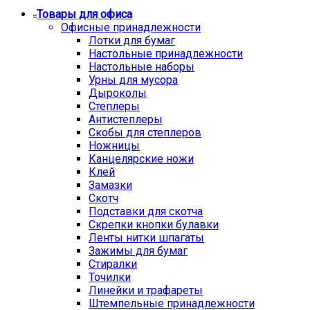
Товары для офиса
Офисные принадлежности
Лотки для бумаг
Настольные принадлежности
Настольные наборы
Урны для мусора
Дыроколы
Степлеры
Антистеплеры
Скобы для степлеров
Ножницы
Канцелярские ножи
Клей
Замазки
Скотч
Подставки для скотча
Скрепки кнопки булавки
Ленты нитки шпагаты
Зажимы для бумаг
Стиралки
Точилки
Линейки и трафареты
Штемпельные принадлежности