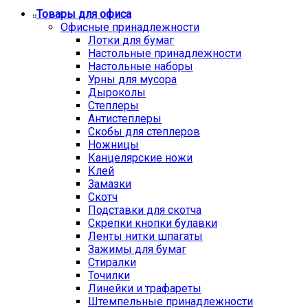
Товары для офиса
Офисные принадлежности
Лотки для бумаг
Настольные принадлежности
Настольные наборы
Урны для мусора
Дыроколы
Степлеры
Антистеплеры
Скобы для степлеров
Ножницы
Канцелярские ножи
Клей
Замазки
Скотч
Подставки для скотча
Скрепки кнопки булавки
Ленты нитки шпагаты
Зажимы для бумаг
Стиралки
Точилки
Линейки и трафареты
Штемпельные принадлежности