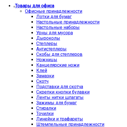
Товары для офиса
Офисные принадлежности
Лотки для бумаг
Настольные принадлежности
Настольные наборы
Урны для мусора
Дыроколы
Степлеры
Антистеплеры
Скобы для степлеров
Ножницы
Канцелярские ножи
Клей
Замазки
Скотч
Подставки для скотча
Скрепки кнопки булавки
Ленты нитки шпагаты
Зажимы для бумаг
Стиралки
Точилки
Линейки и трафареты
Штемпельные принадлежности