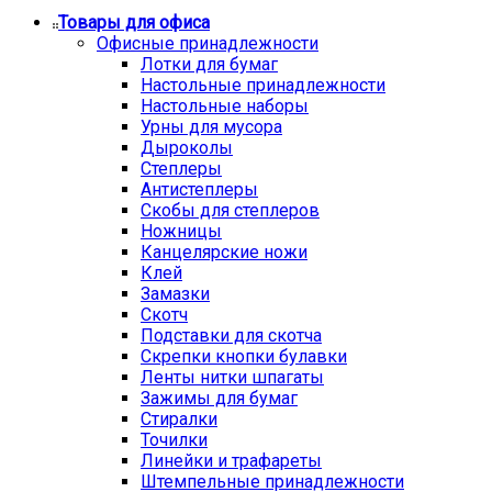
Товары для офиса
Офисные принадлежности
Лотки для бумаг
Настольные принадлежности
Настольные наборы
Урны для мусора
Дыроколы
Степлеры
Антистеплеры
Скобы для степлеров
Ножницы
Канцелярские ножи
Клей
Замазки
Скотч
Подставки для скотча
Скрепки кнопки булавки
Ленты нитки шпагаты
Зажимы для бумаг
Стиралки
Точилки
Линейки и трафареты
Штемпельные принадлежности