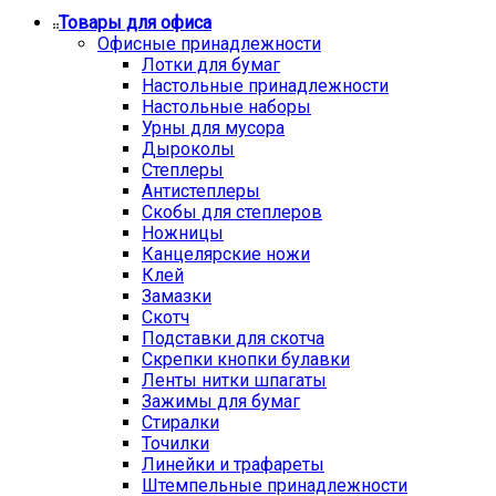
Товары для офиса
Офисные принадлежности
Лотки для бумаг
Настольные принадлежности
Настольные наборы
Урны для мусора
Дыроколы
Степлеры
Антистеплеры
Скобы для степлеров
Ножницы
Канцелярские ножи
Клей
Замазки
Скотч
Подставки для скотча
Скрепки кнопки булавки
Ленты нитки шпагаты
Зажимы для бумаг
Стиралки
Точилки
Линейки и трафареты
Штемпельные принадлежности