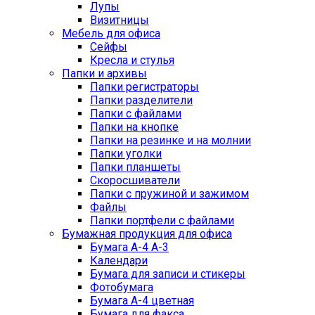
Лупы
Визитницы
Мебель для офиса
Сейфы
Кресла и стулья
Папки и архивы
Папки регистраторы
Папки разделители
Папки с файлами
Папки на кнопке
Папки на резинке и на молнии
Папки уголки
Папки планшеты
Скоросшиватели
Папки с пружиной и зажимом
Файлы
Папки портфели с файлами
Бумажная продукция для офиса
Бумага А-4 А-3
Календари
Бумага для записи и стикеры
Фотобумага
Бумага А-4 цветная
Бумага для факса