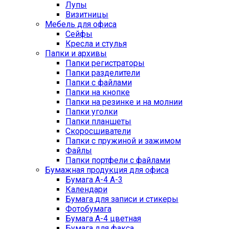
Лупы
Визитницы
Мебель для офиса
Сейфы
Кресла и стулья
Папки и архивы
Папки регистраторы
Папки разделители
Папки с файлами
Папки на кнопке
Папки на резинке и на молнии
Папки уголки
Папки планшеты
Скоросшиватели
Папки с пружиной и зажимом
Файлы
Папки портфели с файлами
Бумажная продукция для офиса
Бумага А-4 А-3
Календари
Бумага для записи и стикеры
Фотобумага
Бумага А-4 цветная
Бумага для факса