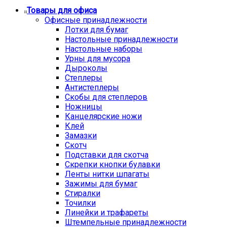
Товары для офиса
Офисные принадлежности
Лотки для бумаг
Настольные принадлежности
Настольные наборы
Урны для мусора
Дыроколы
Степлеры
Антистеплеры
Скобы для степлеров
Ножницы
Канцелярские ножи
Клей
Замазки
Скотч
Подставки для скотча
Скрепки кнопки булавки
Ленты нитки шпагаты
Зажимы для бумаг
Стиралки
Точилки
Линейки и трафареты
Штемпельные принадлежности