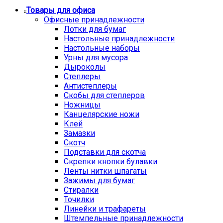
Товары для офиса
Офисные принадлежности
Лотки для бумаг
Настольные принадлежности
Настольные наборы
Урны для мусора
Дыроколы
Степлеры
Антистеплеры
Скобы для степлеров
Ножницы
Канцелярские ножи
Клей
Замазки
Скотч
Подставки для скотча
Скрепки кнопки булавки
Ленты нитки шпагаты
Зажимы для бумаг
Стиралки
Точилки
Линейки и трафареты
Штемпельные принадлежности