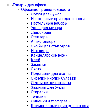
Товары для офиса
Офисные принадлежности
Лотки для бумаг
Настольные принадлежности
Настольные наборы
Урны для мусора
Дыроколы
Степлеры
Антистеплеры
Скобы для степлеров
Ножницы
Канцелярские ножи
Клей
Замазки
Скотч
Подставки для скотча
Скрепки кнопки булавки
Ленты нитки шпагаты
Зажимы для бумаг
Стиралки
Точилки
Линейки и трафареты
Штемпельные принадлежности