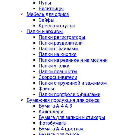
Лупы
Визитницы
Мебель для офиса
Сейфы
Кресла и стулья
Папки и архивы
Папки регистраторы
Папки разделители
Папки с файлами
Папки на кнопке
Папки на резинке и на молнии
Папки уголки
Папки планшеты
Скоросшиватели
Папки с пружиной и зажимом
Файлы
Папки портфели с файлами
Бумажная продукция для офиса
Бумага А-4 А-3
Календари
Бумага для записи и стикеры
Фотобумага
Бумага А-4 цветная
Бумага для факса