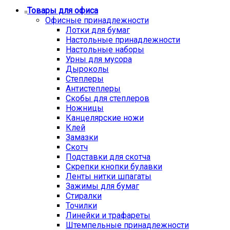
Товары для офиса
Офисные принадлежности
Лотки для бумаг
Настольные принадлежности
Настольные наборы
Урны для мусора
Дыроколы
Степлеры
Антистеплеры
Скобы для степлеров
Ножницы
Канцелярские ножи
Клей
Замазки
Скотч
Подставки для скотча
Скрепки кнопки булавки
Ленты нитки шпагаты
Зажимы для бумаг
Стиралки
Точилки
Линейки и трафареты
Штемпельные принадлежности