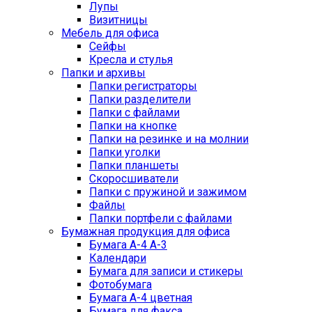
Лупы
Визитницы
Мебель для офиса
Сейфы
Кресла и стулья
Папки и архивы
Папки регистраторы
Папки разделители
Папки с файлами
Папки на кнопке
Папки на резинке и на молнии
Папки уголки
Папки планшеты
Скоросшиватели
Папки с пружиной и зажимом
Файлы
Папки портфели с файлами
Бумажная продукция для офиса
Бумага А-4 А-3
Календари
Бумага для записи и стикеры
Фотобумага
Бумага А-4 цветная
Бумага для факса