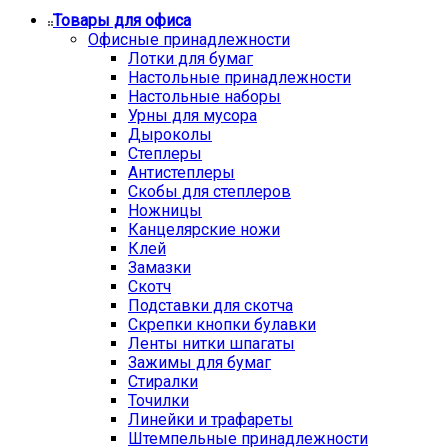
Товары для офиса
Офисные принадлежности
Лотки для бумаг
Настольные принадлежности
Настольные наборы
Урны для мусора
Дыроколы
Степлеры
Антистеплеры
Скобы для степлеров
Ножницы
Канцелярские ножи
Клей
Замазки
Скотч
Подставки для скотча
Скрепки кнопки булавки
Ленты нитки шпагаты
Зажимы для бумаг
Стиралки
Точилки
Линейки и трафареты
Штемпельные принадлежности