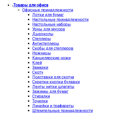
Товары для офиса
Офисные принадлежности
Лотки для бумаг
Настольные принадлежности
Настольные наборы
Урны для мусора
Дыроколы
Степлеры
Антистеплеры
Скобы для степлеров
Ножницы
Канцелярские ножи
Клей
Замазки
Скотч
Подставки для скотча
Скрепки кнопки булавки
Ленты нитки шпагаты
Зажимы для бумаг
Стиралки
Точилки
Линейки и трафареты
Штемпельные принадлежности