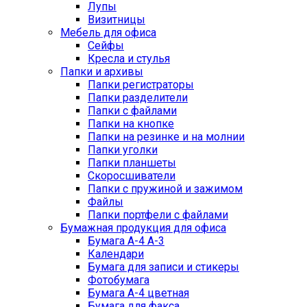
Лупы
Визитницы
Мебель для офиса
Сейфы
Кресла и стулья
Папки и архивы
Папки регистраторы
Папки разделители
Папки с файлами
Папки на кнопке
Папки на резинке и на молнии
Папки уголки
Папки планшеты
Скоросшиватели
Папки с пружиной и зажимом
Файлы
Папки портфели с файлами
Бумажная продукция для офиса
Бумага А-4 А-3
Календари
Бумага для записи и стикеры
Фотобумага
Бумага А-4 цветная
Бумага для факса