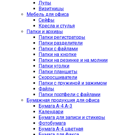
Лупы
Визитницы
Мебель для офиса
Сейфы
Кресла и стулья
Папки и архивы
Папки регистраторы
Папки разделители
Папки с файлами
Папки на кнопке
Папки на резинке и на молнии
Папки уголки
Папки планшеты
Скоросшиватели
Папки с пружиной и зажимом
Файлы
Папки портфели с файлами
Бумажная продукция для офиса
Бумага А-4 А-3
Календари
Бумага для записи и стикеры
Фотобумага
Бумага А-4 цветная
Бумага для факса