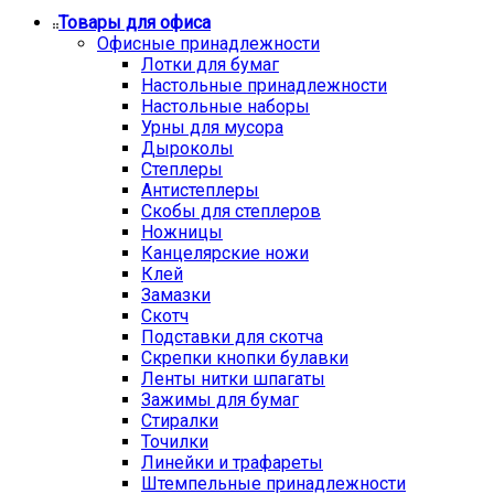
Товары для офиса
Офисные принадлежности
Лотки для бумаг
Настольные принадлежности
Настольные наборы
Урны для мусора
Дыроколы
Степлеры
Антистеплеры
Скобы для степлеров
Ножницы
Канцелярские ножи
Клей
Замазки
Скотч
Подставки для скотча
Скрепки кнопки булавки
Ленты нитки шпагаты
Зажимы для бумаг
Стиралки
Точилки
Линейки и трафареты
Штемпельные принадлежности