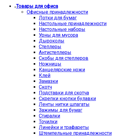
Товары для офиса
Офисные принадлежности
Лотки для бумаг
Настольные принадлежности
Настольные наборы
Урны для мусора
Дыроколы
Степлеры
Антистеплеры
Скобы для степлеров
Ножницы
Канцелярские ножи
Клей
Замазки
Скотч
Подставки для скотча
Скрепки кнопки булавки
Ленты нитки шпагаты
Зажимы для бумаг
Стиралки
Точилки
Линейки и трафареты
Штемпельные принадлежности