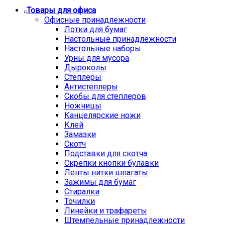
Товары для офиса
Офисные принадлежности
Лотки для бумаг
Настольные принадлежности
Настольные наборы
Урны для мусора
Дыроколы
Степлеры
Антистеплеры
Скобы для степлеров
Ножницы
Канцелярские ножи
Клей
Замазки
Скотч
Подставки для скотча
Скрепки кнопки булавки
Ленты нитки шпагаты
Зажимы для бумаг
Стиралки
Точилки
Линейки и трафареты
Штемпельные принадлежности