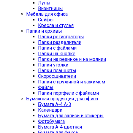
Лупы
Визитницы
Мебель для офиса
Сейфы
Кресла и стулья
Папки и архивы
Папки регистраторы
Папки разделители
Папки с файлами
Папки на кнопке
Папки на резинке и на молнии
Папки уголки
Папки планшеты
Скоросшиватели
Папки с пружиной и зажимом
Файлы
Папки портфели с файлами
Бумажная продукция для офиса
Бумага А-4 А-3
Календари
Бумага для записи и стикеры
Фотобумага
Бумага А-4 цветная
Бумага для факса