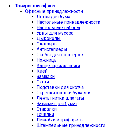
Товары для офиса
Офисные принадлежности
Лотки для бумаг
Настольные принадлежности
Настольные наборы
Урны для мусора
Дыроколы
Степлеры
Антистеплеры
Скобы для степлеров
Ножницы
Канцелярские ножи
Клей
Замазки
Скотч
Подставки для скотча
Скрепки кнопки булавки
Ленты нитки шпагаты
Зажимы для бумаг
Стиралки
Точилки
Линейки и трафареты
Штемпельные принадлежности