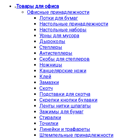
Товары для офиса
Офисные принадлежности
Лотки для бумаг
Настольные принадлежности
Настольные наборы
Урны для мусора
Дыроколы
Степлеры
Антистеплеры
Скобы для степлеров
Ножницы
Канцелярские ножи
Клей
Замазки
Скотч
Подставки для скотча
Скрепки кнопки булавки
Ленты нитки шпагаты
Зажимы для бумаг
Стиралки
Точилки
Линейки и трафареты
Штемпельные принадлежности