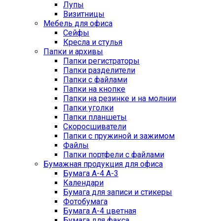
Лупы
Визитницы
Мебель для офиса
Сейфы
Кресла и стулья
Папки и архивы
Папки регистраторы
Папки разделители
Папки с файлами
Папки на кнопке
Папки на резинке и на молнии
Папки уголки
Папки планшеты
Скоросшиватели
Папки с пружиной и зажимом
Файлы
Папки портфели с файлами
Бумажная продукция для офиса
Бумага А-4 А-3
Календари
Бумага для записи и стикеры
Фотобумага
Бумага А-4 цветная
Бумага для факса