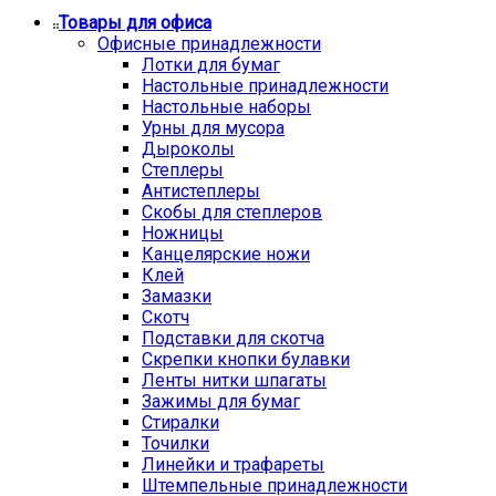
Товары для офиса
Офисные принадлежности
Лотки для бумаг
Настольные принадлежности
Настольные наборы
Урны для мусора
Дыроколы
Степлеры
Антистеплеры
Скобы для степлеров
Ножницы
Канцелярские ножи
Клей
Замазки
Скотч
Подставки для скотча
Скрепки кнопки булавки
Ленты нитки шпагаты
Зажимы для бумаг
Стиралки
Точилки
Линейки и трафареты
Штемпельные принадлежности