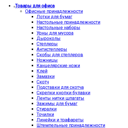
Товары для офиса
Офисные принадлежности
Лотки для бумаг
Настольные принадлежности
Настольные наборы
Урны для мусора
Дыроколы
Степлеры
Антистеплеры
Скобы для степлеров
Ножницы
Канцелярские ножи
Клей
Замазки
Скотч
Подставки для скотча
Скрепки кнопки булавки
Ленты нитки шпагаты
Зажимы для бумаг
Стиралки
Точилки
Линейки и трафареты
Штемпельные принадлежности