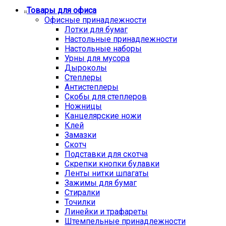
Товары для офиса
Офисные принадлежности
Лотки для бумаг
Настольные принадлежности
Настольные наборы
Урны для мусора
Дыроколы
Степлеры
Антистеплеры
Скобы для степлеров
Ножницы
Канцелярские ножи
Клей
Замазки
Скотч
Подставки для скотча
Скрепки кнопки булавки
Ленты нитки шпагаты
Зажимы для бумаг
Стиралки
Точилки
Линейки и трафареты
Штемпельные принадлежности