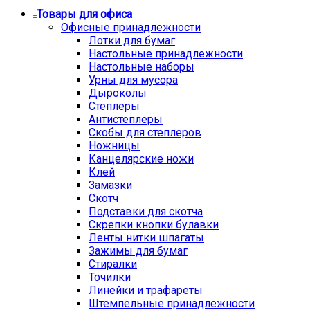
Товары для офиса
Офисные принадлежности
Лотки для бумаг
Настольные принадлежности
Настольные наборы
Урны для мусора
Дыроколы
Степлеры
Антистеплеры
Скобы для степлеров
Ножницы
Канцелярские ножи
Клей
Замазки
Скотч
Подставки для скотча
Скрепки кнопки булавки
Ленты нитки шпагаты
Зажимы для бумаг
Стиралки
Точилки
Линейки и трафареты
Штемпельные принадлежности