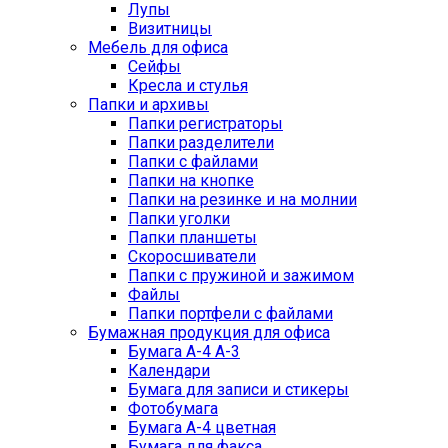
Лупы
Визитницы
Мебель для офиса
Сейфы
Кресла и стулья
Папки и архивы
Папки регистраторы
Папки разделители
Папки с файлами
Папки на кнопке
Папки на резинке и на молнии
Папки уголки
Папки планшеты
Скоросшиватели
Папки с пружиной и зажимом
Файлы
Папки портфели с файлами
Бумажная продукция для офиса
Бумага А-4 А-3
Календари
Бумага для записи и стикеры
Фотобумага
Бумага А-4 цветная
Бумага для факса