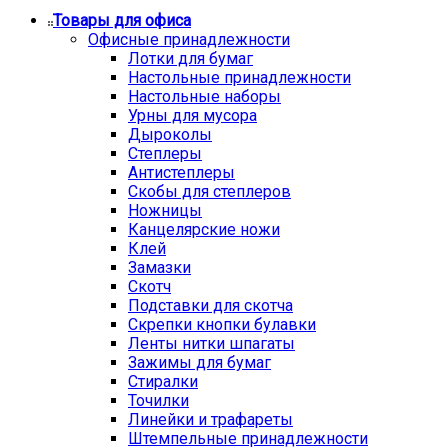
Товары для офиса
Офисные принадлежности
Лотки для бумаг
Настольные принадлежности
Настольные наборы
Урны для мусора
Дыроколы
Степлеры
Антистеплеры
Скобы для степлеров
Ножницы
Канцелярские ножи
Клей
Замазки
Скотч
Подставки для скотча
Скрепки кнопки булавки
Ленты нитки шпагаты
Зажимы для бумаг
Стиралки
Точилки
Линейки и трафареты
Штемпельные принадлежности