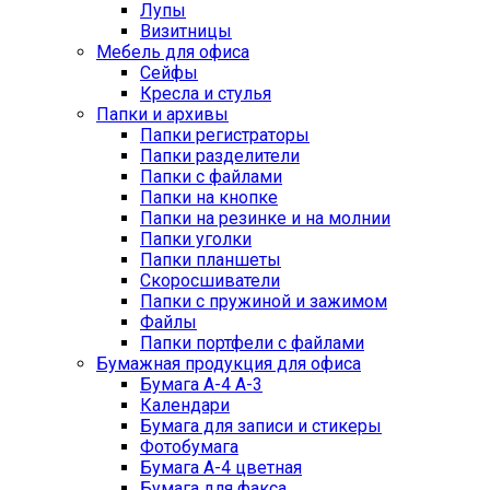
Лупы
Визитницы
Мебель для офиса
Сейфы
Кресла и стулья
Папки и архивы
Папки регистраторы
Папки разделители
Папки с файлами
Папки на кнопке
Папки на резинке и на молнии
Папки уголки
Папки планшеты
Скоросшиватели
Папки с пружиной и зажимом
Файлы
Папки портфели с файлами
Бумажная продукция для офиса
Бумага А-4 А-3
Календари
Бумага для записи и стикеры
Фотобумага
Бумага А-4 цветная
Бумага для факса