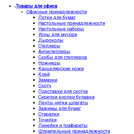
Товары для офиса
Офисные принадлежности
Лотки для бумаг
Настольные принадлежности
Настольные наборы
Урны для мусора
Дыроколы
Степлеры
Антистеплеры
Скобы для степлеров
Ножницы
Канцелярские ножи
Клей
Замазки
Скотч
Подставки для скотча
Скрепки кнопки булавки
Ленты нитки шпагаты
Зажимы для бумаг
Стиралки
Точилки
Линейки и трафареты
Штемпельные принадлежности