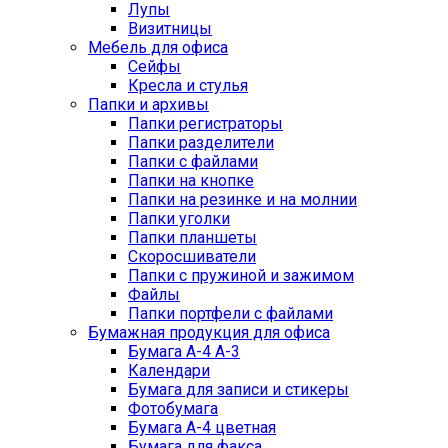
Лупы
Визитницы
Мебель для офиса
Сейфы
Кресла и стулья
Папки и архивы
Папки регистраторы
Папки разделители
Папки с файлами
Папки на кнопке
Папки на резинке и на молнии
Папки уголки
Папки планшеты
Скоросшиватели
Папки с пружиной и зажимом
Файлы
Папки портфели с файлами
Бумажная продукция для офиса
Бумага А-4 А-3
Календари
Бумага для записи и стикеры
Фотобумага
Бумага А-4 цветная
Бумага для факса