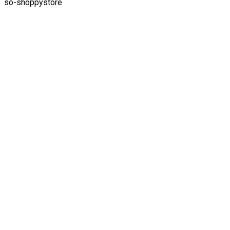
so-shoppystore