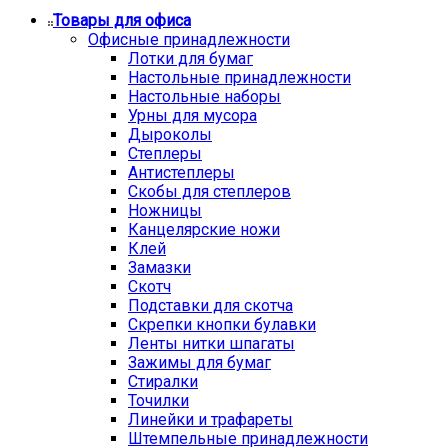
Товары для офиса
Офисные принадлежности
Лотки для бумаг
Настольные принадлежности
Настольные наборы
Урны для мусора
Дыроколы
Степлеры
Антистеплеры
Скобы для степлеров
Ножницы
Канцелярские ножи
Клей
Замазки
Скотч
Подставки для скотча
Скрепки кнопки булавки
Ленты нитки шпагаты
Зажимы для бумаг
Стиралки
Точилки
Линейки и трафареты
Штемпельные принадлежности