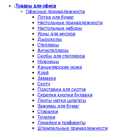
Товары для офиса
Офисные принадлежности
Лотки для бумаг
Настольные принадлежности
Настольные наборы
Урны для мусора
Дыроколы
Степлеры
Антистеплеры
Скобы для степлеров
Ножницы
Канцелярские ножи
Клей
Замазки
Скотч
Подставки для скотча
Скрепки кнопки булавки
Ленты нитки шпагаты
Зажимы для бумаг
Стиралки
Точилки
Линейки и трафареты
Штемпельные принадлежности