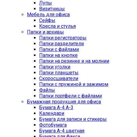
Лупы
Визитницы
Мебель для офиса
Сейфы
Кресла и стулья
Папки и архивы
Папки регистраторы
Папки разделители
Папки с файлами
Папки на кнопке
Папки на резинке и на молнии
Папки уголки
Папки планшеты
Скоросшиватели
Папки с пружиной и зажимом
Файлы
Папки портфели с файлами
Бумажная продукция для офиса
Бумага А-4 А-3
Календари
Бумага для записи и стикеры
Фотобумага
Бумага А-4 цветная
Бумага для факса