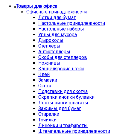
Товары для офиса
Офисные принадлежности
Лотки для бумаг
Настольные принадлежности
Настольные наборы
Урны для мусора
Дыроколы
Степлеры
Антистеплеры
Скобы для степлеров
Ножницы
Канцелярские ножи
Клей
Замазки
Скотч
Подставки для скотча
Скрепки кнопки булавки
Ленты нитки шпагаты
Зажимы для бумаг
Стиралки
Точилки
Линейки и трафареты
Штемпельные принадлежности