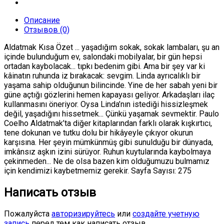
Описание
Отзывов (0)
Aldatmak Kısa Özet ... yaşadığım sokak, sokak lambaları, şu an
içinde bulunduğum ev, salondaki mobilyalar, bir gün hepsi
ortadan kaybolacak... tıpkı bedenim gibi. Ama bir şey var ki
kâinatın ruhunda iz bırakacak: sevgim. Linda ayrıcalıklı bir
yaşama sahip olduğunun bilincinde. Yine de her sabah yeni bir
güne açtığı gözlerini hemen kapayası geliyor. Arkadaşları ilaç
kullanmasını öneriyor. Oysa Linda’nın istediği hissizleşmek
değil, yaşadığını hissetmek... Çünkü yaşamak sevmektir. Paulo
Coelho Aldatmak’ta diğer kitaplarından farklı olarak kışkırtıcı,
tene dokunan ve tutku dolu bir hikâyeyle çıkıyor okurun
karşısına. Her şeyin mümkünmüş gibi sunulduğu bir dünyada,
imkânsız aşkın izini sürüyor. Ruhun kuytularında kaybolmaya
çekinmeden... Ne de olsa bazen kim olduğumuzu bulmamız
için kendimizi kaybetmemiz gerekir. Sayfa Sayısı: 275
Написать отзыв
Пожалуйста
авторизируйтесь
или
создайте учетную
запись
перед тем как написать отзыв