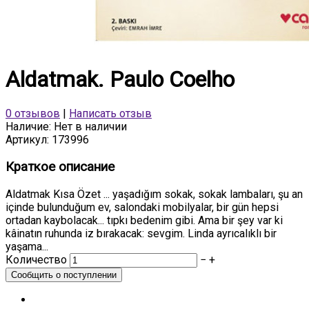
Aldatmak. Paulo Coelho
0 отзывов
|
Написать отзыв
Наличие:
Нет в наличии
Артикул:
173996
Краткое описание
Aldatmak Kısa Özet ... yaşadığım sokak, sokak lambaları, şu an
içinde bulunduğum ev, salondaki mobilyalar, bir gün hepsi
ortadan kaybolacak... tıpkı bedenim gibi. Ama bir şey var ki
kâinatın ruhunda iz bırakacak: sevgim. Linda ayrıcalıklı bir
yaşama...
Количество
−
+