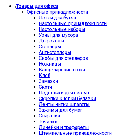
Товары для офиса
Офисные принадлежности
Лотки для бумаг
Настольные принадлежности
Настольные наборы
Урны для мусора
Дыроколы
Степлеры
Антистеплеры
Скобы для степлеров
Ножницы
Канцелярские ножи
Клей
Замазки
Скотч
Подставки для скотча
Скрепки кнопки булавки
Ленты нитки шпагаты
Зажимы для бумаг
Стиралки
Точилки
Линейки и трафареты
Штемпельные принадлежности