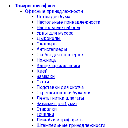
Товары для офиса
Офисные принадлежности
Лотки для бумаг
Настольные принадлежности
Настольные наборы
Урны для мусора
Дыроколы
Степлеры
Антистеплеры
Скобы для степлеров
Ножницы
Канцелярские ножи
Клей
Замазки
Скотч
Подставки для скотча
Скрепки кнопки булавки
Ленты нитки шпагаты
Зажимы для бумаг
Стиралки
Точилки
Линейки и трафареты
Штемпельные принадлежности