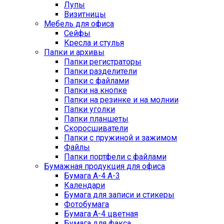
Лупы
Визитницы
Мебель для офиса
Сейфы
Кресла и стулья
Папки и архивы
Папки регистраторы
Папки разделители
Папки с файлами
Папки на кнопке
Папки на резинке и на молнии
Папки уголки
Папки планшеты
Скоросшиватели
Папки с пружиной и зажимом
Файлы
Папки портфели с файлами
Бумажная продукция для офиса
Бумага А-4 А-3
Календари
Бумага для записи и стикеры
Фотобумага
Бумага А-4 цветная
Бумага для факса