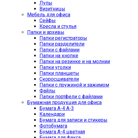
Лупы
Визитницы
Мебель для офиса
Сейфы
Кресла и стулья
Папки и архивы
Папки регистраторы
Папки разделители
Папки с файлами
Папки на кнопке
Папки на резинке и на молнии
Папки уголки
Папки планшеты
Скоросшиватели
Папки с пружиной и зажимом
Файлы
Папки портфели с файлами
Бумажная продукция для офиса
Бумага А-4 А-3
Календари
Бумага для записи и стикеры
Фотобумага
Бумага А-4 цветная
Бумага для факса