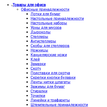
Товары для офиса
Офисные принадлежности
Лотки для бумаг
Настольные принадлежности
Настольные наборы
Урны для мусора
Дыроколы
Степлеры
Антистеплеры
Скобы для степлеров
Ножницы
Канцелярские ножи
Клей
Замазки
Скотч
Подставки для скотча
Скрепки кнопки булавки
Ленты нитки шпагаты
Зажимы для бумаг
Стиралки
Точилки
Линейки и трафареты
Штемпельные принадлежности