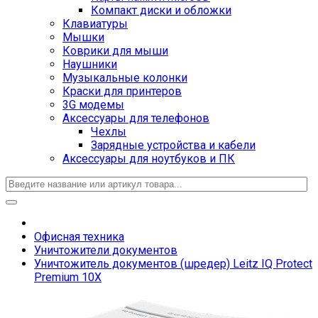
Компакт диски и обложки
Клавиатуры
Мышки
Коврики для мыши
Наушники
Музыкальные колонки
Краски для принтеров
3G модемы
Аксессуары для телефонов
Чехлы
Зарядные устройства и кабели
Аксессуары для ноутбуков и ПК
Офисная техника
Уничтожители документов
Уничтожитель документов (шредер) Leitz IQ Protect
Premium 10X