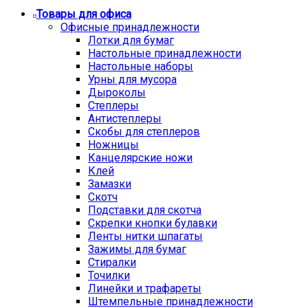
Товары для офиса
Офисные принадлежности
Лотки для бумаг
Настольные принадлежности
Настольные наборы
Урны для мусора
Дыроколы
Степлеры
Антистеплеры
Скобы для степлеров
Ножницы
Канцелярские ножи
Клей
Замазки
Скотч
Подставки для скотча
Скрепки кнопки булавки
Ленты нитки шпагаты
Зажимы для бумаг
Стиралки
Точилки
Линейки и трафареты
Штемпельные принадлежности