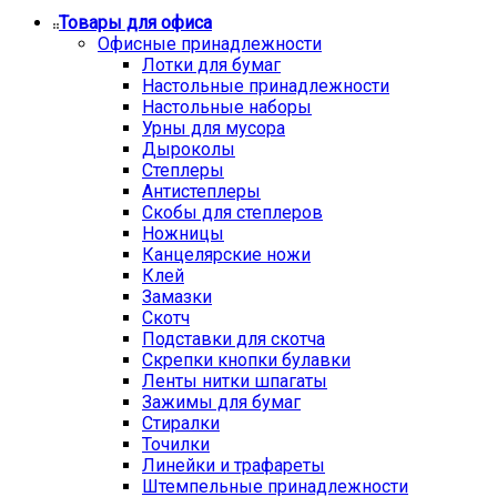
Товары для офиса
Офисные принадлежности
Лотки для бумаг
Настольные принадлежности
Настольные наборы
Урны для мусора
Дыроколы
Степлеры
Антистеплеры
Скобы для степлеров
Ножницы
Канцелярские ножи
Клей
Замазки
Скотч
Подставки для скотча
Скрепки кнопки булавки
Ленты нитки шпагаты
Зажимы для бумаг
Стиралки
Точилки
Линейки и трафареты
Штемпельные принадлежности