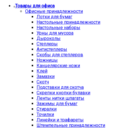
Товары для офиса
Офисные принадлежности
Лотки для бумаг
Настольные принадлежности
Настольные наборы
Урны для мусора
Дыроколы
Степлеры
Антистеплеры
Скобы для степлеров
Ножницы
Канцелярские ножи
Клей
Замазки
Скотч
Подставки для скотча
Скрепки кнопки булавки
Ленты нитки шпагаты
Зажимы для бумаг
Стиралки
Точилки
Линейки и трафареты
Штемпельные принадлежности