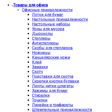
Товары для офиса
Офисные принадлежности
Лотки для бумаг
Настольные принадлежности
Настольные наборы
Урны для мусора
Дыроколы
Степлеры
Антистеплеры
Скобы для степлеров
Ножницы
Канцелярские ножи
Клей
Замазки
Скотч
Подставки для скотча
Скрепки кнопки булавки
Ленты нитки шпагаты
Зажимы для бумаг
Стиралки
Точилки
Линейки и трафареты
Штемпельные принадлежности