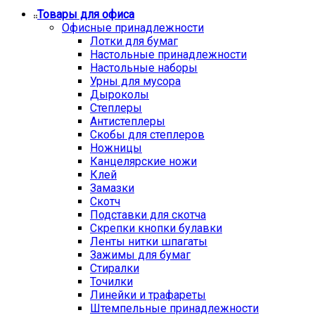
Товары для офиса
Офисные принадлежности
Лотки для бумаг
Настольные принадлежности
Настольные наборы
Урны для мусора
Дыроколы
Степлеры
Антистеплеры
Скобы для степлеров
Ножницы
Канцелярские ножи
Клей
Замазки
Скотч
Подставки для скотча
Скрепки кнопки булавки
Ленты нитки шпагаты
Зажимы для бумаг
Стиралки
Точилки
Линейки и трафареты
Штемпельные принадлежности