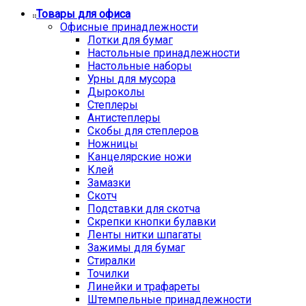
Товары для офиса
Офисные принадлежности
Лотки для бумаг
Настольные принадлежности
Настольные наборы
Урны для мусора
Дыроколы
Степлеры
Антистеплеры
Скобы для степлеров
Ножницы
Канцелярские ножи
Клей
Замазки
Скотч
Подставки для скотча
Скрепки кнопки булавки
Ленты нитки шпагаты
Зажимы для бумаг
Стиралки
Точилки
Линейки и трафареты
Штемпельные принадлежности