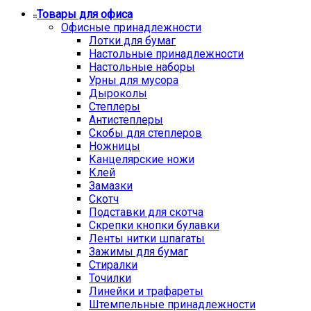
Товары для офиса
Офисные принадлежности
Лотки для бумаг
Настольные принадлежности
Настольные наборы
Урны для мусора
Дыроколы
Степлеры
Антистеплеры
Скобы для степлеров
Ножницы
Канцелярские ножи
Клей
Замазки
Скотч
Подставки для скотча
Скрепки кнопки булавки
Ленты нитки шпагаты
Зажимы для бумаг
Стиралки
Точилки
Линейки и трафареты
Штемпельные принадлежности