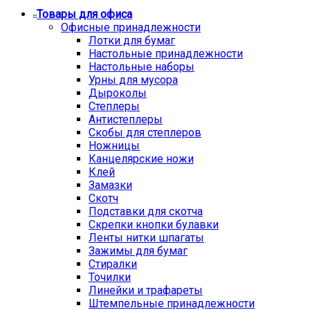
Товары для офиса
Офисные принадлежности
Лотки для бумаг
Настольные принадлежности
Настольные наборы
Урны для мусора
Дыроколы
Степлеры
Антистеплеры
Скобы для степлеров
Ножницы
Канцелярские ножи
Клей
Замазки
Скотч
Подставки для скотча
Скрепки кнопки булавки
Ленты нитки шпагаты
Зажимы для бумаг
Стиралки
Точилки
Линейки и трафареты
Штемпельные принадлежности