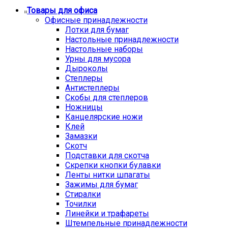
Товары для офиса
Офисные принадлежности
Лотки для бумаг
Настольные принадлежности
Настольные наборы
Урны для мусора
Дыроколы
Степлеры
Антистеплеры
Скобы для степлеров
Ножницы
Канцелярские ножи
Клей
Замазки
Скотч
Подставки для скотча
Скрепки кнопки булавки
Ленты нитки шпагаты
Зажимы для бумаг
Стиралки
Точилки
Линейки и трафареты
Штемпельные принадлежности