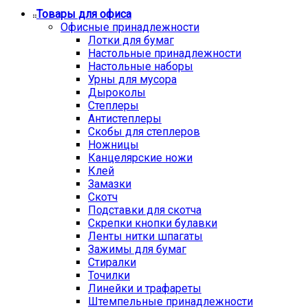
Товары для офиса
Офисные принадлежности
Лотки для бумаг
Настольные принадлежности
Настольные наборы
Урны для мусора
Дыроколы
Степлеры
Антистеплеры
Скобы для степлеров
Ножницы
Канцелярские ножи
Клей
Замазки
Скотч
Подставки для скотча
Скрепки кнопки булавки
Ленты нитки шпагаты
Зажимы для бумаг
Стиралки
Точилки
Линейки и трафареты
Штемпельные принадлежности