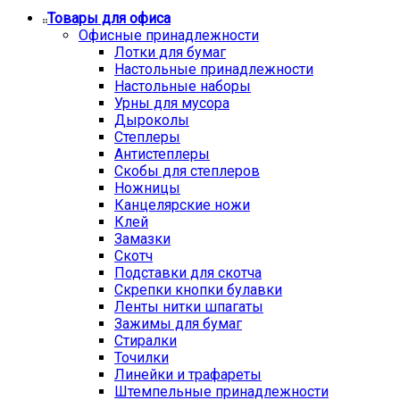
Товары для офиса
Офисные принадлежности
Лотки для бумаг
Настольные принадлежности
Настольные наборы
Урны для мусора
Дыроколы
Степлеры
Антистеплеры
Скобы для степлеров
Ножницы
Канцелярские ножи
Клей
Замазки
Скотч
Подставки для скотча
Скрепки кнопки булавки
Ленты нитки шпагаты
Зажимы для бумаг
Стиралки
Точилки
Линейки и трафареты
Штемпельные принадлежности