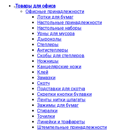
Товары для офиса
Офисные принадлежности
Лотки для бумаг
Настольные принадлежности
Настольные наборы
Урны для мусора
Дыроколы
Степлеры
Антистеплеры
Скобы для степлеров
Ножницы
Канцелярские ножи
Клей
Замазки
Скотч
Подставки для скотча
Скрепки кнопки булавки
Ленты нитки шпагаты
Зажимы для бумаг
Стиралки
Точилки
Линейки и трафареты
Штемпельные принадлежности