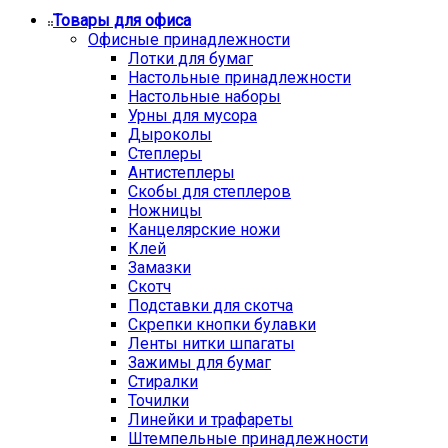
Товары для офиса
Офисные принадлежности
Лотки для бумаг
Настольные принадлежности
Настольные наборы
Урны для мусора
Дыроколы
Степлеры
Антистеплеры
Скобы для степлеров
Ножницы
Канцелярские ножи
Клей
Замазки
Скотч
Подставки для скотча
Скрепки кнопки булавки
Ленты нитки шпагаты
Зажимы для бумаг
Стиралки
Точилки
Линейки и трафареты
Штемпельные принадлежности