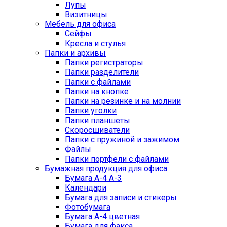
Лупы
Визитницы
Мебель для офиса
Сейфы
Кресла и стулья
Папки и архивы
Папки регистраторы
Папки разделители
Папки с файлами
Папки на кнопке
Папки на резинке и на молнии
Папки уголки
Папки планшеты
Скоросшиватели
Папки с пружиной и зажимом
Файлы
Папки портфели с файлами
Бумажная продукция для офиса
Бумага А-4 А-3
Календари
Бумага для записи и стикеры
Фотобумага
Бумага А-4 цветная
Бумага для факса