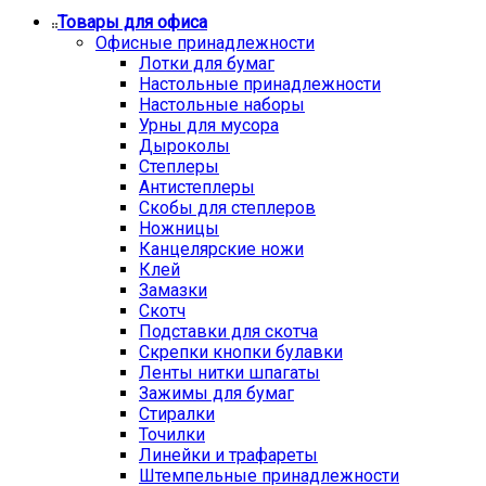
Товары для офиса
Офисные принадлежности
Лотки для бумаг
Настольные принадлежности
Настольные наборы
Урны для мусора
Дыроколы
Степлеры
Антистеплеры
Скобы для степлеров
Ножницы
Канцелярские ножи
Клей
Замазки
Скотч
Подставки для скотча
Скрепки кнопки булавки
Ленты нитки шпагаты
Зажимы для бумаг
Стиралки
Точилки
Линейки и трафареты
Штемпельные принадлежности