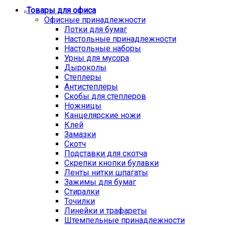
Товары для офиса
Офисные принадлежности
Лотки для бумаг
Настольные принадлежности
Настольные наборы
Урны для мусора
Дыроколы
Степлеры
Антистеплеры
Скобы для степлеров
Ножницы
Канцелярские ножи
Клей
Замазки
Скотч
Подставки для скотча
Скрепки кнопки булавки
Ленты нитки шпагаты
Зажимы для бумаг
Стиралки
Точилки
Линейки и трафареты
Штемпельные принадлежности