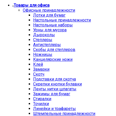
Товары для офиса
Офисные принадлежности
Лотки для бумаг
Настольные принадлежности
Настольные наборы
Урны для мусора
Дыроколы
Степлеры
Антистеплеры
Скобы для степлеров
Ножницы
Канцелярские ножи
Клей
Замазки
Скотч
Подставки для скотча
Скрепки кнопки булавки
Ленты нитки шпагаты
Зажимы для бумаг
Стиралки
Точилки
Линейки и трафареты
Штемпельные принадлежности