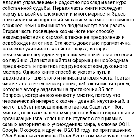
владеет управлением и радостно прокладывает курс
собственной судьбы. Первая часть книги исследует
карму во всей ее сложности и многомерности. Здесь
описывается изощренный механизм кармы - он намного
сложнее, чем большинство людей могут вообразить.
Вторая часть посвящена карма-йоге как способу
взаимодействия с кармой, а также ее преодоления и
освобождения от нее. Эта часть довольно прагматична,
но важно учитывать, что йога - наука, которую
невозможно передать через письменный текст во всей
ее глубине. Для истинной трансформации необходима
преданность и практика под руководством духовного
мастера. Однако книга способна указать путь и
вдохновить - для этого и написана вторая часть. Третья
часть - это ответы на искренние, наболевшие вопросы,
которые автору задавали на протяжении 35 лет.
Вопросы, которые возникают у многих, потому что
человеческий интерес к карме - давний, неустанный, и
часто требует немедленных ответов. Садхгуру - йог,
мистик, основатель некоммерческой благотворительной
организации Isha. Успешно выступает с лекциями в
самых авторитетных учреждениях мира, включая ООН,
Google, Оксфорд и другие. В 2018 году, по приглашению
Сбербанка, выступил на Петербургском международном